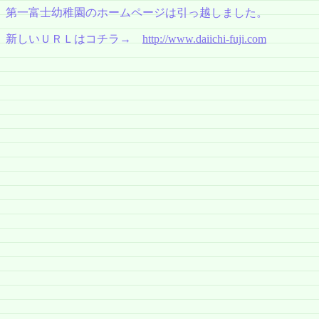
第一富士幼稚園のホームページは引っ越しました。
新しいＵＲＬはコチラ→
http://www.daiichi-fuji.com