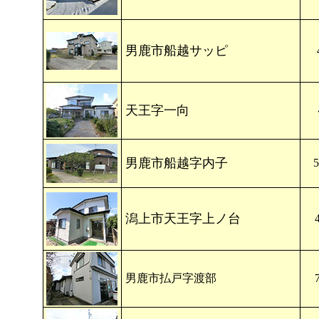
男鹿市船越サッピ
天王字一向
男鹿市船越字内子
潟上市天王字上ノ台
男鹿市払戸字渡部