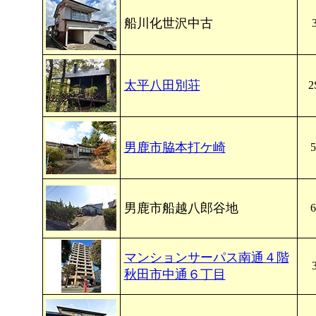
船川化世沢中古
太平八田別荘
2
男鹿市脇本打ケ崎
男鹿市船越八郎谷地
マンションサーパス南通４階
秋田市中通６丁目