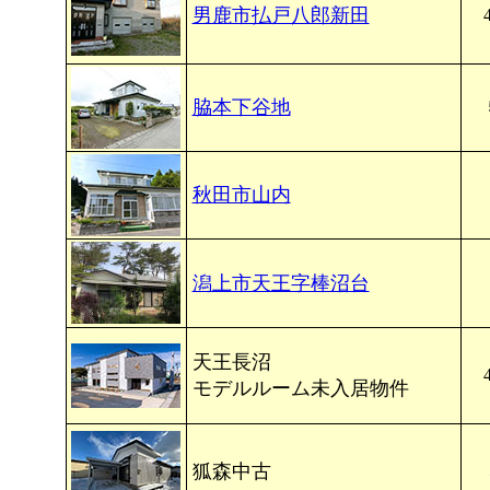
男鹿市払戸八郎新田
脇本下谷地
秋田市山内
潟上市天王字棒沼台
天王長沼
モデルルーム未入居物件
狐森中古