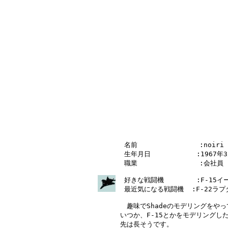
 名前    　 　       :noiri

 生年月日 　　       :1967年
 職業    　 　       :会社員

 好きな戦闘機        :F-1
 最近気になる戦闘機  :F-22ラ
　趣味でShadeのモデリングをや
いつか、F-15とかをモデリングし
先は長そうです。
