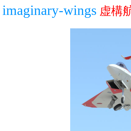
imaginary-wings
虚構