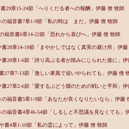
29章15-24節「へりくだる者への報酬」伊藤 僚 牧師
福音書7章1-9節「私の時は まだ」伊藤 僚 牧師
福音書6章14-22節「恐れから喜びへ」伊藤 僚 牧師
28章14-19節「まやかしではなく真実の避け所」伊藤 
28章1-6節「誇り高ぶる者が踏みにじられた後に」伊藤
27章7-13節「激しい東風で追いやられても」伊藤 僚 
27章2-6節「愛するぶどう畑のための戦いと平和」伊藤
の福音書5章1-9節「あなたが良くなりたいなら」伊藤 
福音書4章46-54節「しるしと不思議を見なくても」伊
書4章1-10節「私の霊によって」伊藤 僚 牧師