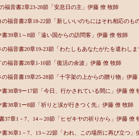
福音書2章23-28節「安息日の主」伊藤 僚 牧師
福音書2章18-22節「新しいいのちにはそれ相応のもの
39章1～8節「遠い国からの訪問客」伊藤 僚 牧師
福音書20章19-23節「わたしもあなたがたを遣わしま
福音書28章1-10節「復活の余波」伊藤 僚 牧師
福音書19章25-28節「十字架の上からの贈り物」伊藤 
38章9ー17節「今日、行かされている間に」伊藤 僚 
書38章1ー8節「祈りと涙が行きつく先」伊藤 僚 牧師
37章1－7、14～20節「ヒゼキヤの祈りから」伊藤 僚 
36章1－7、13～22節「われ、この場所に再び立つ」伊