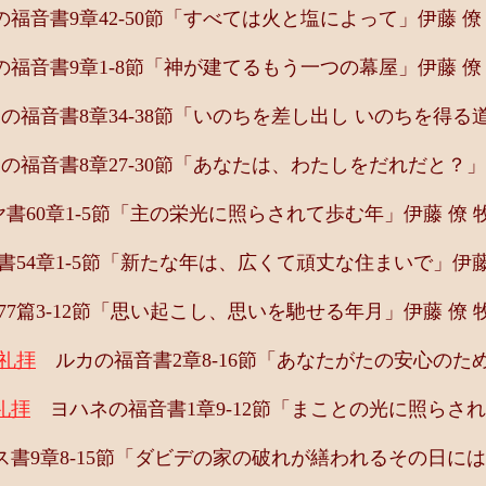
福音書9章42-50節「すべては火と塩によって」伊藤 僚
福音書9章1-8節「神が建てるもう一つの幕屋」伊藤 僚
福音書8章34-38節「いのちを差し出し いのちを得る道
福音書8章27-30節「あなたは、わたしをだれだと？」
60章1-5節「主の栄光に照らされて歩む年」伊藤 僚 
54章1-5節「新たな年は、広くて頑丈な住まいで」伊藤
7篇3-12節「思い起こし、思いを馳せる年月」伊藤 僚 
ブ礼拝
ルカの福音書2章8-16節「あなたがたの安心のため
礼拝
ヨハネの福音書1章9-12節「まことの光に照らされ
書9章8-15節「ダビデの家の破れが繕われるその日には