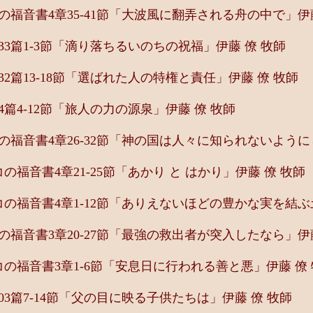
福音書4章35-41節「大波風に翻弄される舟の中で」伊藤
3篇1-3節「滴り落ちるいのちの祝福」伊藤 僚 牧師
2篇13-18節「選ばれた人の特権と責任」伊藤 僚 牧師
篇4-12節「旅人の力の源泉」伊藤 僚 牧師
福音書4章26-32節「神の国は人々に知られないように
福音書4章21-25節「あかり と はかり」伊藤 僚 牧師
の福音書4章1-12節「ありえないほどの豊かな実を結ぶ
福音書3章20-27節「最強の救出者が突入したなら」伊藤
の福音書3章1-6節「安息日に行われる善と悪」伊藤 僚 
3篇7-14節「父の目に映る子供たちは」伊藤 僚 牧師