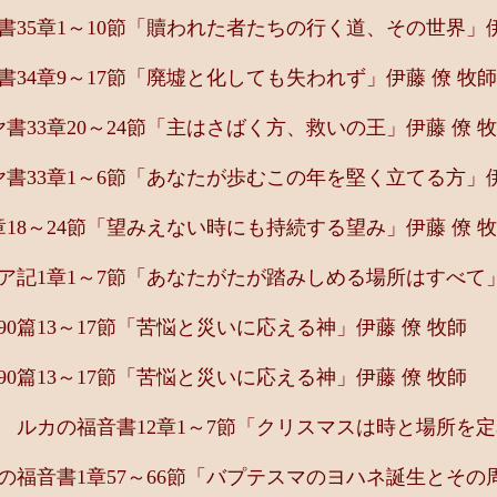
35章1～10節「贖われた者たちの行く道、その世界」伊
34章9～17節「廃墟と化しても失われず」伊藤 僚 牧師
33章20～24節「主はさばく方、救いの王」伊藤 僚 
書33章1～6節「あなたが歩むこの年を堅く立てる方」伊
18～24節「望みえない時にも持続する望み」伊藤 僚 
記1章1～7節「あなたがたが踏みしめる場所はすべて」
0篇13～17節「苦悩と災いに応える神」伊藤 僚 牧師
0篇13～17節「苦悩と災いに応える神」伊藤 僚 牧師
ルカの福音書12章1～7節「クリスマスは時と場所を定
福音書1章57～66節「バプテスマのヨハネ誕生とその周