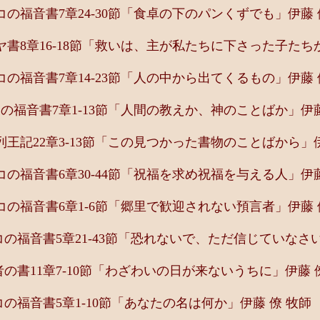
の福音書7章24-30節「食卓の下のパンくずでも」伊藤 
書8章16-18節「救いは、主が私たちに下さった子たちか
の福音書7章14-23節「人の中から出てくるもの」伊藤 
福音書7章1-13節「人間の教えか、神のことばか」伊藤
王記22章3-13節「この見つかった書物のことばから」伊
の福音書6章30-44節「祝福を求め祝福を与える人」伊藤
の福音書6章1-6節「郷里で歓迎されない預言者」伊藤 
福音書5章21-43節「恐れないで、ただ信じていなさい
書11章7-10節「わざわいの日が来ないうちに」伊藤 
福音書5章1-10節「あなたの名は何か」伊藤 僚 牧師