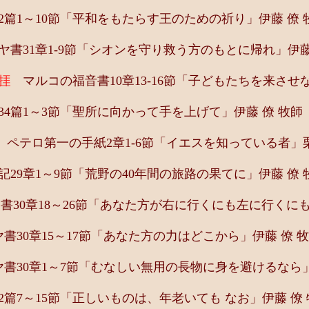
篇1～10節「平和をもたらす王のための祈り」伊藤 僚 
書31章1-9節「シオンを守り救う方のもとに帰れ」伊藤
礼拝
マルコの福音書10章13-16節「子どもたちを来させな
4篇1～3節「聖所に向かって手を上げて」伊藤 僚 牧師
ペテロ第一の手紙2章1-6節「イエスを知っている者」栗
29章1～9節「荒野の40年間の旅路の果てに」伊藤 僚 
30章18～26節「あなた方が右に行くにも左に行くにも
30章15～17節「あなた方の力はどこから」伊藤 僚 
書30章1～7節「むなしい無用の長物に身を避けるなら」
篇7～15節「正しいものは、年老いても なお」伊藤 僚 