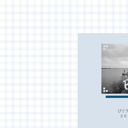
ぴぐ
２０