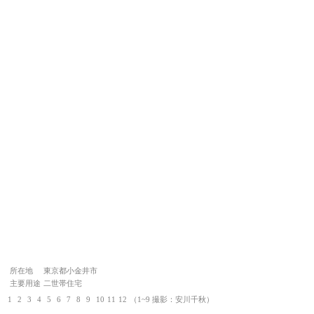
所在地
東京都小金井市
主要用途
二世帯住宅
1
2
3
4
5
6
7
8
9
10
11
12
（1~9 撮影：安川千秋）