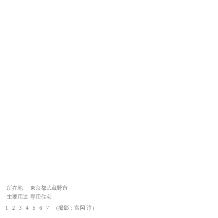
所在地
東京都武蔵野市
主要用途
専用住宅
1
2
3
4
5
6
7
（撮影：富岡 淳）