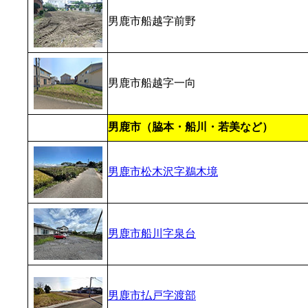
男鹿市船越字前野
男鹿市船越字一向
男鹿市（脇本・船川・若美など）
男鹿市松木沢字鵜木境
男鹿市船川字泉台
男鹿市払戸字渡部