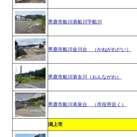
男鹿市船川港船川字船川
男鹿市船川金川台 （かねがわだい）
男鹿市船川港女川（おんながわ）
男鹿市船川港泉台 （市役所近く）
潟上市