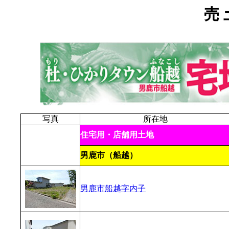
売 
写真
所在地
住宅用・店舗用土地
男鹿市（船越）
男鹿市船越字内子