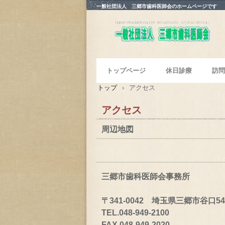
一般社団法人 三郷市歯科医師会のホームページです
トップページ
休日診療
訪問
トップ
›
アクセス
アクセス
周辺地図
三郷市歯科医師会事務所
〒341-0042 埼玉県三郷市谷口54
TEL.048-949-2100
FAX.048-949-2020