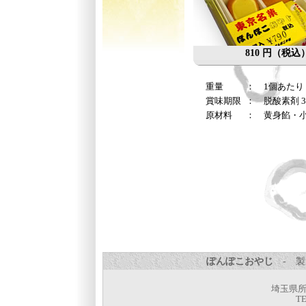
810 円（税込
重量
： 1個あたり 
賞味期限
： 脱酸素剤 3
原材料
： 黄身餡・
ぽんぽこおやじ
- 製
埼玉県所沢
TE