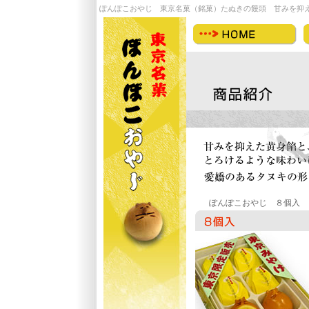
ぽんぽこおやじ 東京名菓（銘菓）たぬきの饅頭 甘みを抑
ぽんぽこおやじ ８個入