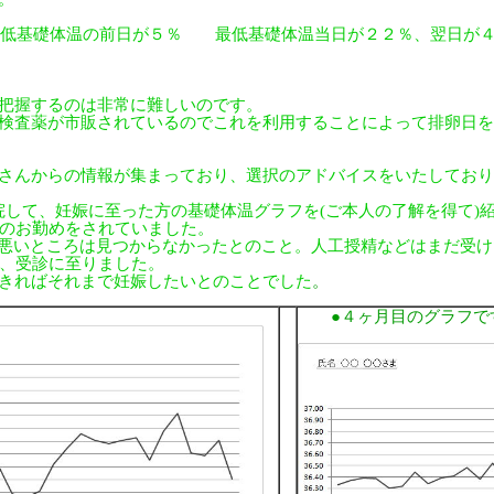
最低基礎体温の前日が５％ 最低基礎体温当日が２２％、翌日が
把握するのは非常に難しいのです。
検査薬が市販されているのでこれを利用することによって排卵日を
さんからの情報が集まっており、選択のアドバイスをいたしており
通院して、妊娠に至った方の基礎体温グラフを(ご本人の了解を得て)
4日のお勤めをされていました。
も悪いところは見つからなかったとのこと。人工授精などはまだ受
、受診に至りました。
、できればそれまで妊娠したいとのことでした
。
●４ヶ月目のグラフで