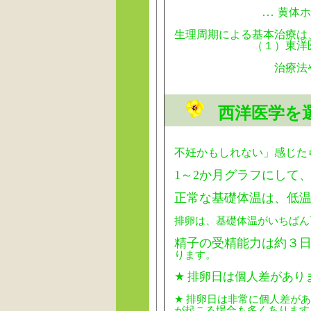
…
黄体ホ
生理周期による基本治療は
（１）東洋医学のみと
治療法や回数に
西洋医学を
不妊かもしれない」感じた
1～2か月グラフにして
正常な基礎体温は、低
排卵は、基礎体温がいちばん
精子の受精能力は約３
ります。
★ 排卵日は個人差があり
★ 排卵日は非常に個人差が
が起こる場合も多くあります