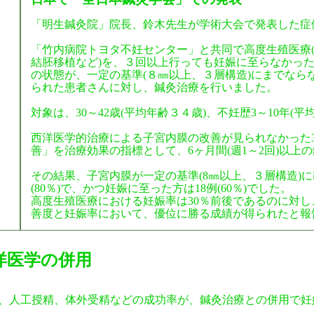
「明生鍼灸院」院長、鈴木先生が学術大会で発表した症
「竹内病院トヨタ不妊センター」と共同で高度生殖医療
結胚移植など)を、３回以上行っても妊娠に至らなかっ
の状態が、一定の基準(８㎜以上、３層構造)にまでなら
られた患者さんに対し、鍼灸治療を行いました。
対象は、30～42歳(平均年齢３４歳)、不妊歴3～10年(平均5
西洋医学的治療による子宮内膜の改善が見られなかった
善」を治療効果の指標として、6ヶ月間(週1～2回)以上
その結果、子宮内膜が一定の基準(8㎜以上、３層構造)に
(80％)で、かつ妊娠に至った方は18例(60％)でした。
高度生殖医療における妊娠率は30％前後であるのに対
善度と妊娠率において、優位に勝る成績が得られたと報
洋医学の併用
、人工授精、体外受精などの成功率が、鍼灸治療との併用で妊