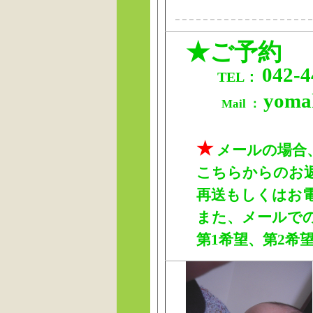
★ご予約
042-4
TEL：
yoma
Mail ：
★
メールの場合
こちらからのお返
再送もしくはお
また、メールで
第1希望、第2希