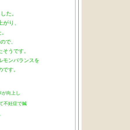
ました。
上がり、
た。
たので、
たそうです。
ルモンバランスを
のです。
率が向上し
て不妊症で鍼
。