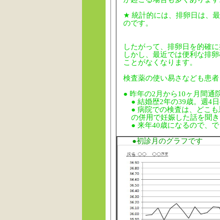
★ 統計的には、排卵日は、
のです。
したがって、排卵日を的確に
しかし、最近では便利な排卵
ことがなくなります。
検査薬の使い易さなども患者
● 昨年の2月から10ヶ月間
● 結婚歴2年の39歳。週
● 病院での検査は、どこ
の併用で妊娠した話を聞き
● 来年40歳になるので
●初診月のグラフです