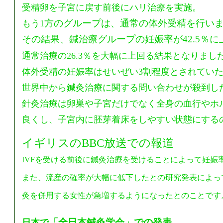
受精卵を子宮に戻す前後にハリ治療を実施。
方のグループは、通常の体外受精を行い
もう
1
その結果、鍼治療グループの妊娠率が42.5％に
通常治療の26.3％を大幅に上回る結果となりまし
体外受精の妊娠率はせいぜい3割程度とされてい
世界中から鍼灸治療に関する問い合わせが殺到し
針灸治療は卵巣や子宮だけでなく全身の血行やホ
良くし、子宮内に胚芽着床をしやすい状態にする
イギリスのBBC放送での報道
IVFを受ける前後に鍼灸治療を受けることによって妊娠
また、流産の確率が大幅に低下したとの研究発表によっ
灸
を併用する女性が急増するようになったとのことです
「全日本鍼灸学会」での発表
日本で