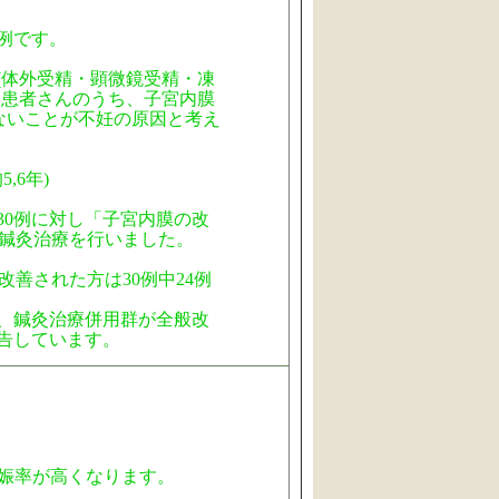
例です。
(体外受精・顕微鏡受精・凍
た患者さんのうち、子宮内膜
ないことが不妊の原因と考え
,6年)
30例に対し「子宮内膜の改
の鍼灸治療を行いました。
改善された方は30例中24例
し、鍼灸治療併用群が全般改
告しています。
娠率が高くなります。