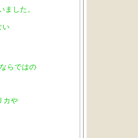
ていました。
ない
学ならではの
リカや