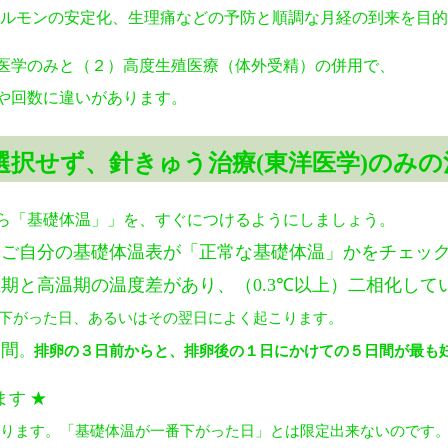
ルモンの安定化、生理痛などの予防と順調な月経の到来を目的
、
（２）高度生殖医療（体外受精）の併用で、
違いがあります。
選択せず、針きゅう治療(東洋医学)のみの
ら「基礎体温」」を、すぐにつけるようにしましょう。
、ご自分の基礎体温表が「正常な基礎体温」かをチェッ
温期と高温期の温度差があり、（
0.3
℃以上）二相化して
下がった日、あるいはその翌日によく起こります。
日間
。
排卵の３日前からと、排卵後の１日にかけての５日間が最も
ます ★
あります。「基礎体温が一番下がった日」とは限定出来ないのです
。