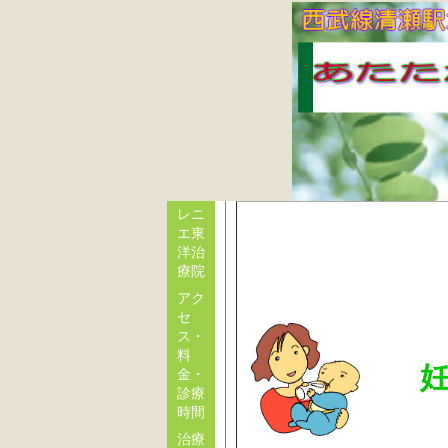
レニ
エ東
洋治
療院
アク
セ
ス・
料
妊活
金・
診療
時間
治療