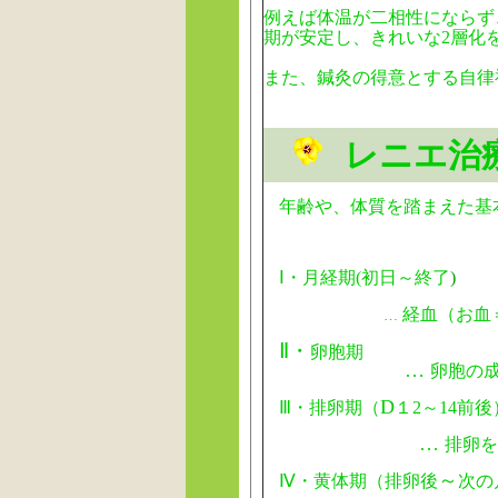
例えば体温が二相性にならず
期が安定し、きれいな2層化
また、鍼灸の得意とする自律
レニエ治
年齢や、体質を踏まえた基
Ⅰ・月経期(初日～終了
)
経血（お血
…
Ⅱ・
卵胞期
…
卵胞の
D
Ⅲ・排卵期
（
１2～14前後
…
排卵を
～
Ⅳ・黄体期（排卵後
次の