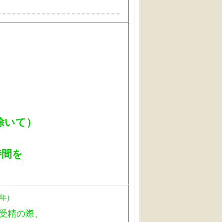
除いて）
時間を
2年
)
外受精の際、