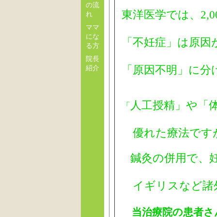
の流
東洋医学では、2,
れ
ママ
にな
「不妊症」は原因
る方
院長
紹介
「原因不明」に分
人工授精」や「
「
優れた療法です
鍼灸の併用で、
イギリスなど諸
当治療院の患者さ