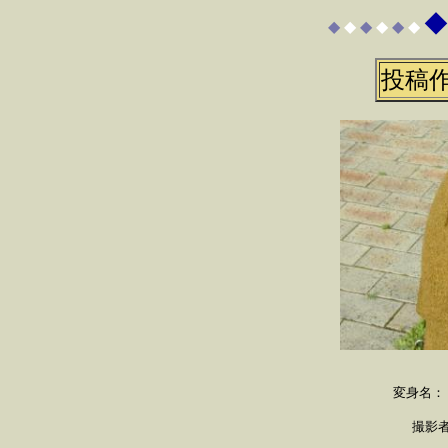
◆
◆
◆
◆
◆
◆
◆
投稿
変身名：
撮影