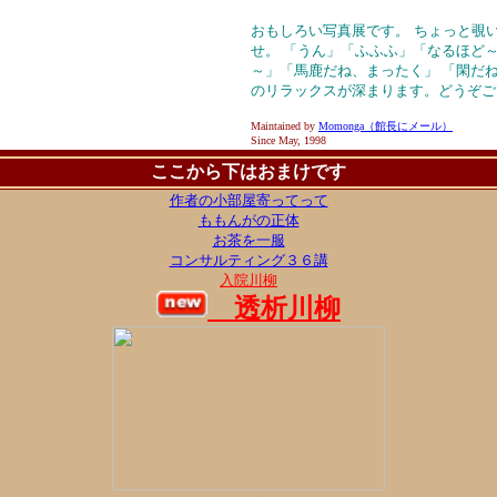
おもしろい写真展です。
ちょっと覗
せ。 「うん」「ふふふ」「なるほど
～」「馬鹿だね、まったく」 「閑だ
のリラックスが深まります。どうぞご
Maintained by
Momonga（館長にメール）
Since May, 1998
ここから下はおまけです
作者の小部屋寄ってって
ももんがの正体
お茶を一服
コンサルティング３６講
入院川柳
透析川柳