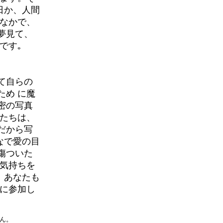
日か、人間
然なかで、
夢見て、
です｡
て自らの
ため に魔
密の写真
 たちは、
だから写
なで愛の目
傷ついた
の気持ちを
、あなたも
いに参加し
ん。