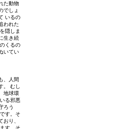
れた動物
のでしょ
て いるの
追われた
身を隠しま
に生き続
日のくるの
ぬいてい
も、人間
す。 むし
、地球環
 いる邪悪
守ろう
のです。そ
ており、
います。そ