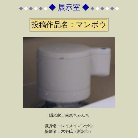
◆ 展示室 ◆
◆
◆
◆
◆
◆
◆
◆
◆
◆
◆
◆
◆
投稿作品名：マンボウ
隠れ家：幸恵ちゃんち
変身名：レイスイマンボウ
撮影者：木壱氏（所沢市）