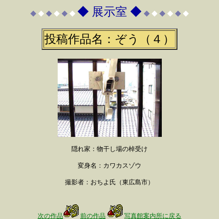
◆ 展示室 ◆
◆
◆
◆
◆
◆
◆
◆
◆
◆
◆
◆
◆
投稿作品名：ぞう（４）
隠れ家：物干し場の棹受け
変身名：カワカスゾウ
撮影者：おちよ氏（東広島市）
次の作品
前の作品
写真館案内所に戻る