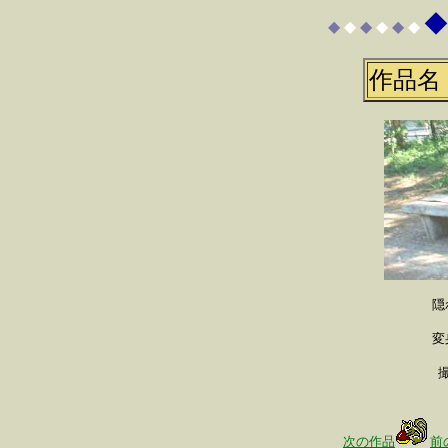
◆
◆
◆
◆
◆
◆
◆
作品名
隠
変
次の作品
前