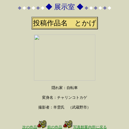
◆ 展示室 ◆
◆
◆
◆
◆
◆
◆
◆
◆
◆
◆
◆
◆
投稿作品名 とかげ
隠れ家：自転車
変身名：チャリンコトカゲ
撮影者：羊雲氏 （武蔵野市）
次の作品
前の作品
写真館案内所に戻る