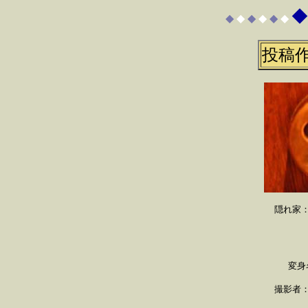
◆
◆
◆
◆
◆
◆
◆
投稿
隠れ家
変身
撮影者