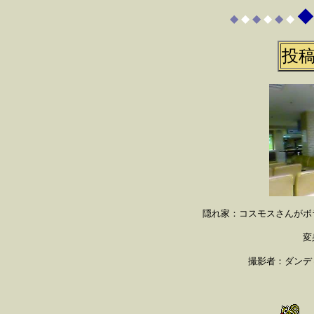
◆
◆
◆
◆
◆
◆
◆
投稿
隠れ家：コスモスさんがボ
変
撮影者：ダンデ