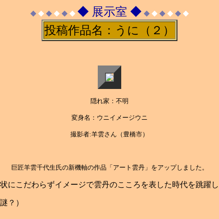
◆ 展示室 ◆
◆
◆
◆
◆
◆
◆
◆
◆
◆
◆
◆
◆
投稿作品名：うに（２）
隠れ家：
不明
変身名：ウニイメージウニ
撮影者:羊雲さん（豊橋市）
巨匠羊雲千代生氏の新機軸の作品「アート雲丹」をアップしました。
状にこだわらずイメージで雲丹のこころを表した時代を跳躍し
品です。（謎