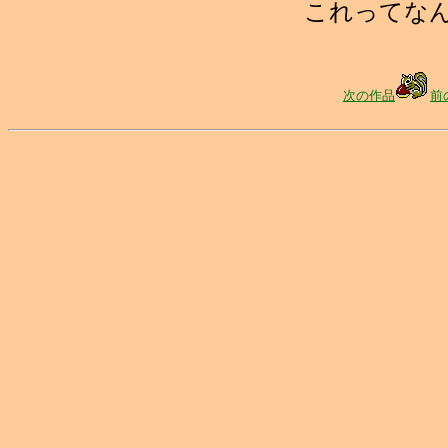
これってな
次の作品
前