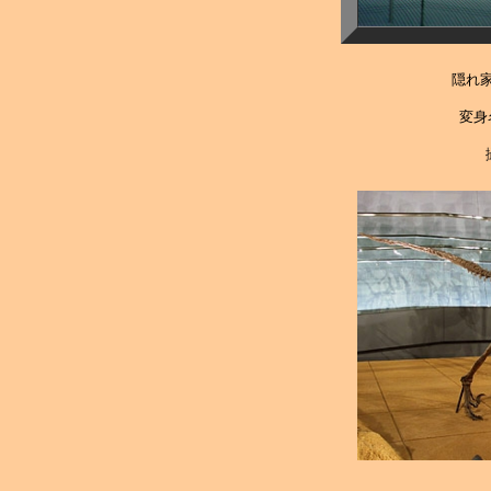
隠れ
変身