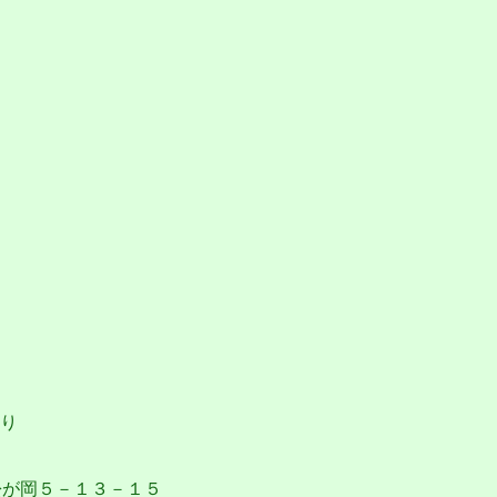
隣り
が岡５－１３－１５