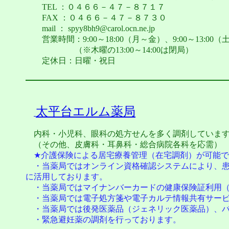
TEL ：０４６６－４７－８７１７
FAX ：０４６６－４７－８７３０
mail ： spyy8bh9@carol.ocn.ne.jp
営業時間：9:00～18:00（月～金）、9:00～13:00（
（※木曜の13:00～14:00は閉局）
定休日：日曜・祝日
太平台エルム薬局
内科・小児科、眼科の処方せんを多く調剤していま
（その他、皮膚科・耳鼻科・総合病院各科を応需）
★介護保険による居宅療養管理（在宅調剤）が可能で
・当薬局ではオンライン資格確認システムにより、患
に活用しております。
・当薬局ではマイナンバーカードの健康保険証利用（
・当薬局では電子処方箋や電子カルテ情報共有サービ
・当薬局では後発医薬品（ジェネリック医薬品）、バ
・緊急避妊薬の調剤を行っております。