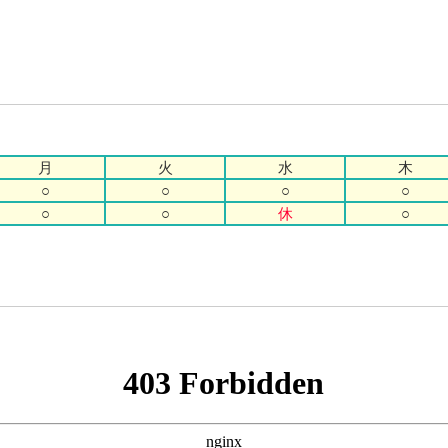
月
火
水
木
○
○
○
○
○
○
休
○