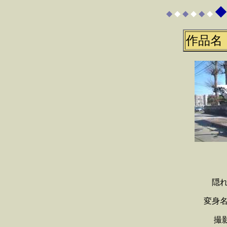
◆
◆
◆
◆
◆
◆
◆
作品名
隠
変身
撮