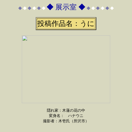
◆ 展示室 ◆
◆
◆
◆
◆
◆
◆
◆
◆
◆
◆
◆
◆
投稿作品名：うに
隠れ家：木蓮の花の中
変身名： ハナウニ
撮影者：木壱氏（所沢市）