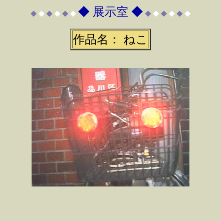
◆ 展示室 ◆
◆
◆
◆
◆
◆
◆
◆
◆
◆
◆
◆
◆
作品名： ねこ