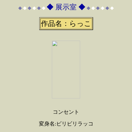
◆ 展示室 ◆
◆
◆
◆
◆
◆
◆
◆
◆
◆
◆
◆
◆
作品名：らっこ
コンセント
変身名:ビリビリラッコ