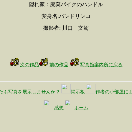
隠れ家：廃棄バイクのハンドル
変身名:バンドリンコ
撮影者: 川口 文駕
次の作品
前の作品
写真館案内所に戻る
たも写真を展示しませんか？
掲示板
作者の小部屋に
感想
ホーム