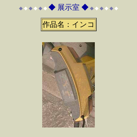
◆ 展示室 ◆
◆
◆
◆
◆
◆
◆
◆
◆
◆
◆
◆
◆
作品名：インコ