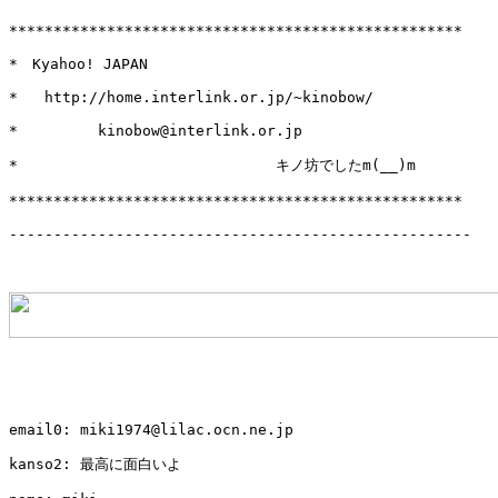
***************************************************

*　Kyahoo! JAPAN　　　　　　　　　　　　　　　　　

*   http://home.interlink.or.jp/~kinobow/

*         kinobow@interlink.or.jp

*                             キノ坊でしたm(__)m

***************************************************

----------------------------------------------------

email0: miki1974@lilac.ocn.ne.jp

kanso2: 最高に面白いよ
