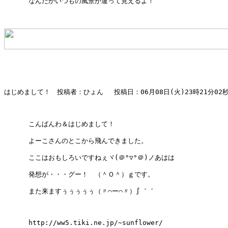
      なんだかいつもの風景が違って見えるよ！

はじめまして！　投稿者：ひょん 　投稿日：06月08日(火)23時21分02秒 
      こんばんわ＆はじめまして！

      よーこさんのとこから飛んできました。

      ここはおもしろいですねぇヾ(＠°▽°＠)ノあはは

      発想が・・・グー！　（＾Ｏ＾）ｇです。

      また来ますぅぅぅぅぅ（〃⌒ー⌒〃）∫゛゛

      http://ww5.tiki.ne.jp/~sunflower/
