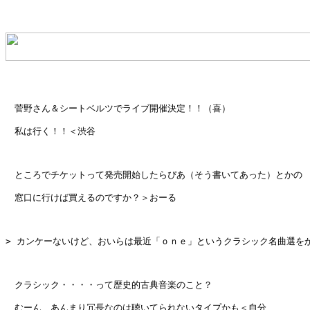
　菅野さん＆シートベルツでライブ開催決定！！（喜）

　私は行く！！＜渋谷

　ところでチケットって発売開始したらぴあ（そう書いてあった）とかの

　窓口に行けば買えるのですか？＞おーる

> カンケーないけど、おいらは最近「ｏｎｅ」というクラシック名曲選をか
　クラシック・・・・って歴史的古典音楽のこと？

　むーん、あんまり冗長なのは聴いてられないタイプかも＜自分
