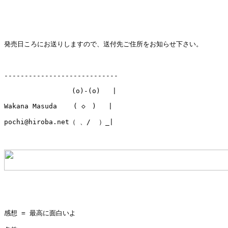
発売日ころにお送りしますので、送付先ご住所をお知らせ下さい。

----------------------------

              　 (o)-(o)   |

Wakana Masuda    ( ◇　)   |

pochi@hiroba.net（ 、/  ）_|

感想 = 最高に面白いよ
