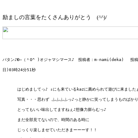
励ましの言葉をたくさんありがとう (^^)/
バタン♪Ю―（＾O^ )オジャマシマース♪　投稿者：m-nami(deka) 　投稿
日)03時24分51秒 

      はじめましてっ♪ ↓にも来ているkazに薦められて遊びに来ましたぁ
      写真・・・思わず ふふふふっ♪っと静かに笑ってしまうものばかり
      とってもいい味出してますねぇ♪想像力膨らむっ♪

      まだ全部見てないので、時間のある時に

      じっくり楽しませていただきまーーーす！！
