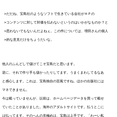
 >だだね、宝島社のようなソフトで生きている会社がＨＰの

 >コンテンツに対して対価を払わないというのはいかがなものか？と

 >思わないでもないんだよねぇ。この件については、増田さんの個人

 >的な意見だけをちょうだいな。

他人のふんどしで儲けてこそ宝島だと思います。

逆に、それで作り手も儲かったりしてます。うまくまわしてるなあ

と感心します。これは、宝島独自の芸風ですね。ほかの出版社には

マネできません。

今は載っていませんが、以前は、ホームページデータを買って載せ

ていたことがありました。海外のアダルトサイトです。払うとこに

は払ってます。そのへんの見極めは、宝島は上手です。「わーい私
