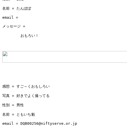
名前 = たんぽぽ

email = 

メッセージ = 

        おもろい！

感想 = すご～くおもしろい

写真 = 好きでよく撮ってる

性別 = 男性

名前 = ともいち魁

email = DQB00256@niftyserve.or.jp
