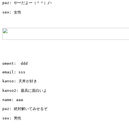
paz: やーだよー（＾＾）/~

sex: 女性

oment:  ddd       

email: sss

kanso: 天丼が好き

kanso2: 最高に面白いよ

name: aaa

paz: 絶対解いてみせるぞ

sex: 男性
