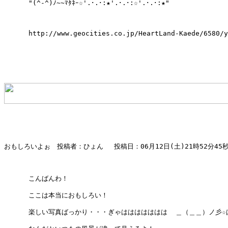
      "(^-^)ﾉ~~ﾏﾀﾈｰ☆'.･.･:★'.･.･:☆'.･.･:★"

      http://www.geocities.co.jp/HeartLand-Kaede/6580/y
おもしろいよぉ　投稿者：ひょん 　投稿日：06月12日(土)21時52分45秒 
      こんばんわ！

      ここは本当におもしろい！

      楽しい写真ばっかり・・・ぎゃははははははは  ＿（＿＿）ノ彡☆