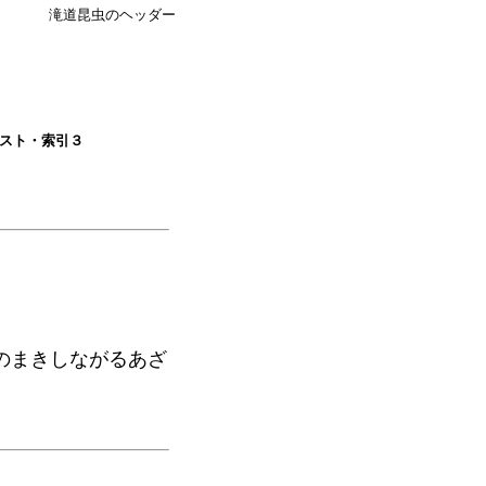
滝道昆虫のヘッダー
スト・索引３
ながるあざ