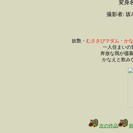
変身
撮影者: 
妖艶・
むささびマダム・か
一人住まいの
奔放な我が儘
かなえと飲み
次の作品