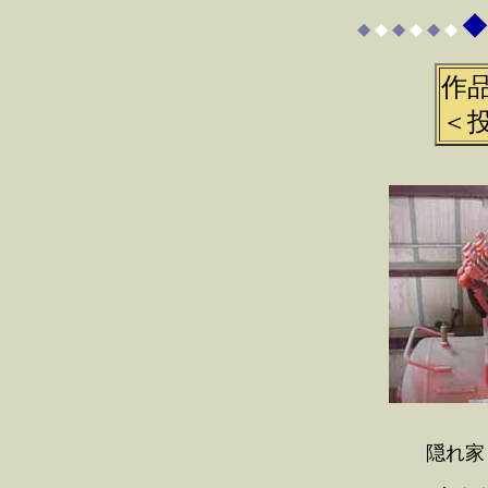
◆
◆
◆
◆
◆
◆
◆
作
＜
隠れ家