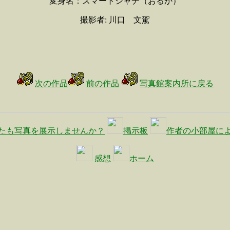
変身名：スマートシャチ（おるか）
撮影者: 川口 文駕
次の作品
前の作品
写真館案内所に戻る
たも写真を展示しませんか？
掲示板
作者の小部屋に
感想
ホーム