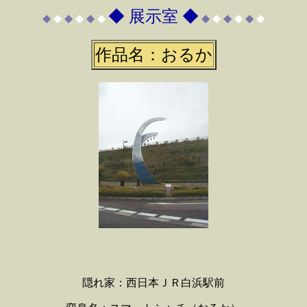
◆ 展示室 ◆
◆
◆
◆
◆
◆
◆
◆
◆
◆
◆
◆
◆
作品名：おるか
隠れ家：西日本ＪＲ白浜駅前