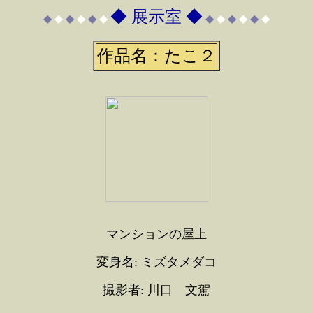
◆ 展示室 ◆
◆
◆
◆
◆
◆
◆
◆
◆
◆
◆
◆
◆
作品名：たこ２
マンションの屋上
変身名: ミズタメダコ
撮影者: 川口 文駕